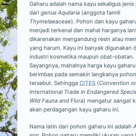
Gaharu adalah nama kayu sekaligus jenis
dari
genus Aquilaria
(anggota famili
Thymelaeaceae
). Pohon dan kayu gaharu
menjadi terkenal dan mahal harganya lan
dikarenakan mengandung resin atau memi
yang harum. Kayu ini banyak digunakan 
industri kosmetika maupun obat-obatan.
Sayangnya, mahalnya harga kayu gaharu
berimbas pada semakin langkanya poho
tersebut. Sehingga
CITES
(
Convention o
International Trade in Endangered Speci
Wild Fauna and Flora
) mengatur sangat k
akan perdagangan kayu gaharu ini.
Nama latin dari pohon gaharu ini adalah
A
spp
. Pohon gaharu memiliki ukuran yang