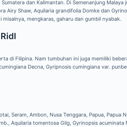
 di Sumatera dan Kalimantan. Di Semenanjung Malaya 
lora Airy Shaw, Aquilaria grandifolia Domke dan Gyrin
ni misalnya, mengkaras, gaharu dan gumbil nyabak.
Ridl
rta di Filipina. Nam tumbuhan ini juga memiliki bebe
s cumingiana Decna, Gyripnosis cumingiana var. punbe
rotai, Seram, Ambon, Nusa Tenggara, Papua, Papua Nu
umb., Aquilaria tomentosa Gilg, Gyrinopsis acuminata 