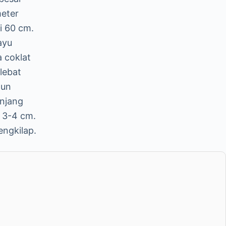
meter
i 60 cm.
ayu
a coklat
lebat
aun
anjang
 3-4 cm.
engkilap.