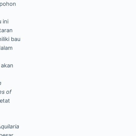
 pohon
 ini
taran
liki bau
dalam
 akan
n
n
es of
etat
quilaria
 besar