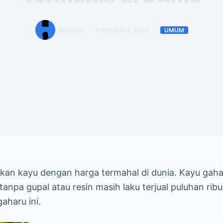
HARRIEZ
FEBRUARI 4, 2023
UMUM
an kayu dengan harga termahal di dunia. Kayu gah
tanpa gupal atau resin masih laku terjual puluhan ri
haru ini.