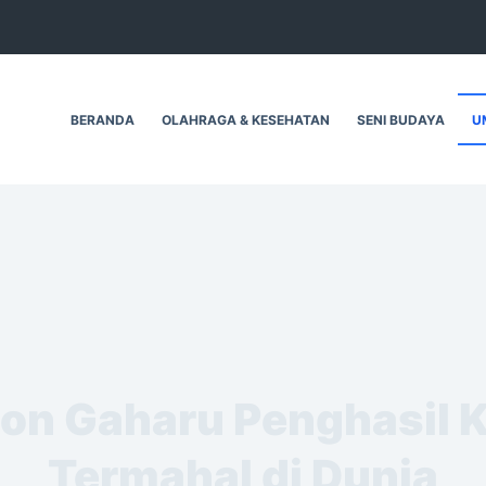
BERANDA
OLAHRAGA & KESEHATAN
SENI BUDAYA
U
on Gaharu Penghasil 
Termahal di Dunia