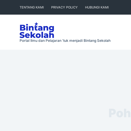
Skip
TENTANG KAMI
PRIVACY POLICY
HUBUNGI KAMI
to
content
Portal Ilmu dan Pelajaran 'tuk menjadi Bintang Sekolah
Poh