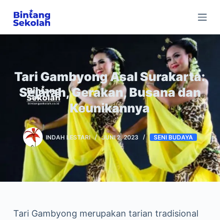
Skip
to
content
Tari Gambyong Asal Surakarta:
Sejarah, Gerakan, Busana dan
Keunikannya
INDAH LESTARI
JUNI 2, 2023
SENI BUDAYA
Tari Gambyong merupakan tarian tradisional