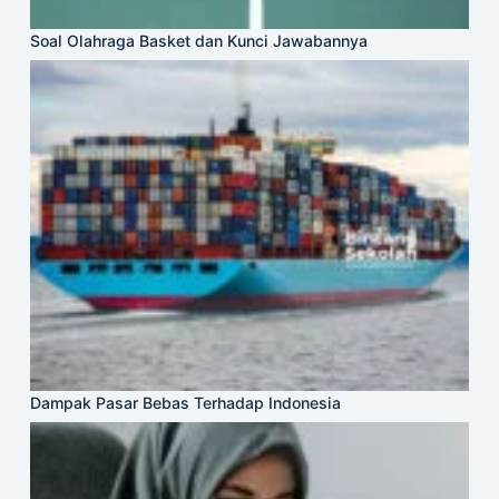
Soal Olahraga Basket dan Kunci Jawabannya
Dampak Pasar Bebas Terhadap Indonesia