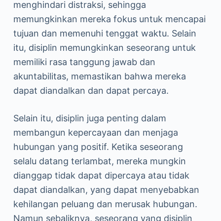
menghindari distraksi, sehingga
memungkinkan mereka fokus untuk mencapai
tujuan dan memenuhi tenggat waktu. Selain
itu, disiplin memungkinkan seseorang untuk
memiliki rasa tanggung jawab dan
akuntabilitas, memastikan bahwa mereka
dapat diandalkan dan dapat percaya.
Selain itu, disiplin juga penting dalam
membangun kepercayaan dan menjaga
hubungan yang positif. Ketika seseorang
selalu datang terlambat, mereka mungkin
dianggap tidak dapat dipercaya atau tidak
dapat diandalkan, yang dapat menyebabkan
kehilangan peluang dan merusak hubungan.
Namun sebaliknya, seseorang yang disiplin