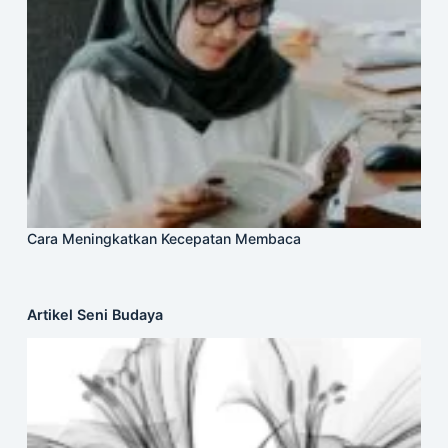
Cara Meningkatkan Kecepatan Membaca
Artikel Seni Budaya