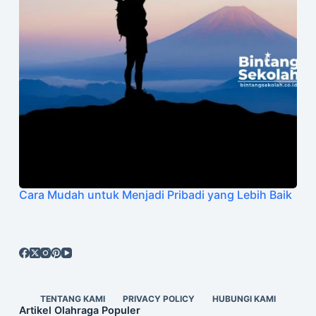
Cara Mudah untuk Menjadi Pribadi yang Lebih Baik
TENTANG KAMI
PRIVACY POLICY
HUBUNGI KAMI
Artikel Olahraga Populer