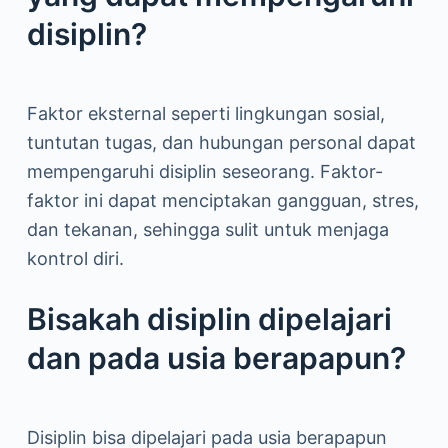
disiplin?
Faktor eksternal seperti lingkungan sosial,
tuntutan tugas, dan hubungan personal dapat
mempengaruhi disiplin seseorang. Faktor-
faktor ini dapat menciptakan gangguan, stres,
dan tekanan, sehingga sulit untuk menjaga
kontrol diri.
Bisakah disiplin dipelajari
dan pada usia berapapun?
Disiplin bisa dipelajari pada usia berapapun