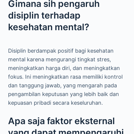
Gimana sih pengaruh
disiplin terhadap
kesehatan mental?
Disiplin berdampak positif bagi kesehatan
mental karena mengurangi tingkat stres,
meningkatkan harga diri, dan meningkatkan
fokus. Ini meningkatkan rasa memiliki kontrol
dan tanggung jawab, yang mengarah pada
pengambilan keputusan yang lebih baik dan
kepuasan pribadi secara keseluruhan.
Apa saja faktor eksternal
yang dapat mempengaruhi