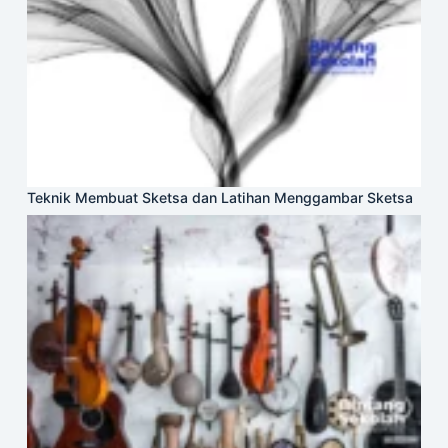
Teknik Membuat Sketsa dan Latihan Menggambar Sketsa