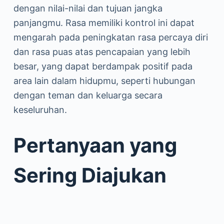
dengan nilai-nilai dan tujuan jangka
panjangmu. Rasa memiliki kontrol ini dapat
mengarah pada peningkatan rasa percaya diri
dan rasa puas atas pencapaian yang lebih
besar, yang dapat berdampak positif pada
area lain dalam hidupmu, seperti hubungan
dengan teman dan keluarga secara
keseluruhan.
Pertanyaan yang
Sering Diajukan