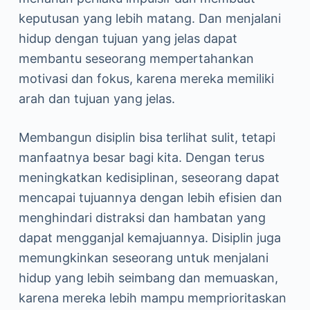
keputusan yang lebih matang. Dan menjalani
hidup dengan tujuan yang jelas dapat
membantu seseorang mempertahankan
motivasi dan fokus, karena mereka memiliki
arah dan tujuan yang jelas.
Membangun disiplin bisa terlihat sulit, tetapi
manfaatnya besar bagi kita. Dengan terus
meningkatkan kedisiplinan, seseorang dapat
mencapai tujuannya dengan lebih efisien dan
menghindari distraksi dan hambatan yang
dapat mengganjal kemajuannya. Disiplin juga
memungkinkan seseorang untuk menjalani
hidup yang lebih seimbang dan memuaskan,
karena mereka lebih mampu memprioritaskan