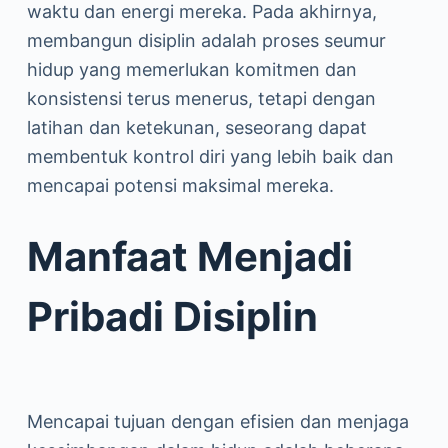
waktu dan energi mereka. Pada akhirnya,
membangun disiplin adalah proses seumur
hidup yang memerlukan komitmen dan
konsistensi terus menerus, tetapi dengan
latihan dan ketekunan, seseorang dapat
membentuk kontrol diri yang lebih baik dan
mencapai potensi maksimal mereka.
Manfaat Menjadi
Pribadi Disiplin
Mencapai tujuan dengan efisien dan menjaga