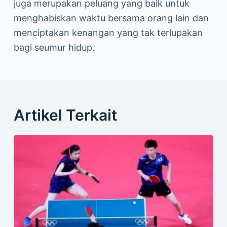
juga merupakan peluang yang baik untuk
menghabiskan waktu bersama orang lain dan
menciptakan kenangan yang tak terlupakan
bagi seumur hidup.
Artikel Terkait