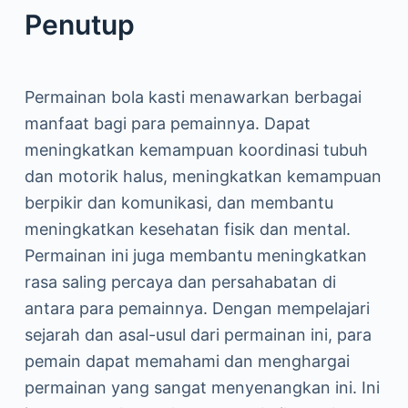
Penutup
Permainan bola kasti menawarkan berbagai
manfaat bagi para pemainnya. Dapat
meningkatkan kemampuan koordinasi tubuh
dan motorik halus, meningkatkan kemampuan
berpikir dan komunikasi, dan membantu
meningkatkan kesehatan fisik dan mental.
Permainan ini juga membantu meningkatkan
rasa saling percaya dan persahabatan di
antara para pemainnya. Dengan mempelajari
sejarah dan asal-usul dari permainan ini, para
pemain dapat memahami dan menghargai
permainan yang sangat menyenangkan ini. Ini