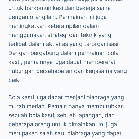
untuk berkomunikasi dan bekerja sama
dengan orang lain. Permainan ini juga
meningkatkan keterampilan dalam
menggunakan strategi dan teknik yang
terlibat dalam aktivitas yang terorganisasi.
Dengan bergabung dalam permainan bola
kasti, pemainnya juga dapat mempererat
hubungan persahabatan dan kerjasama yang
baik.
Bola kasti juga dapat menjadi olahraga yang
murah meriah. Pemain hanya membutuhkan
sebuah bola kasti, sebuah lapangan, dan
beberapa orang untuk dimainkan. Ini juga
merupakan salah satu olahraga yang dapat