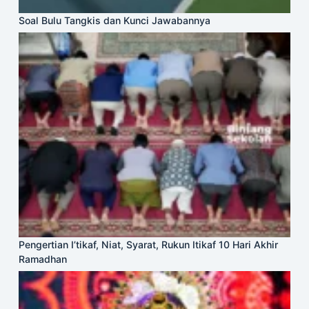
Soal Bulu Tangkis dan Kunci Jawabannya
Pengertian I’tikaf, Niat, Syarat, Rukun Itikaf 10 Hari Akhir
Ramadhan