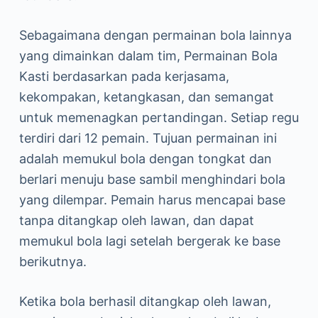
Sebagaimana dengan permainan bola lainnya
yang dimainkan dalam tim, Permainan Bola
Kasti berdasarkan pada kerjasama,
kekompakan, ketangkasan, dan semangat
untuk memenagkan pertandingan. Setiap regu
terdiri dari 12 pemain. Tujuan permainan ini
adalah memukul bola dengan tongkat dan
berlari menuju base sambil menghindari bola
yang dilempar. Pemain harus mencapai base
tanpa ditangkap oleh lawan, dan dapat
memukul bola lagi setelah bergerak ke base
berikutnya.
Ketika bola berhasil ditangkap oleh lawan,